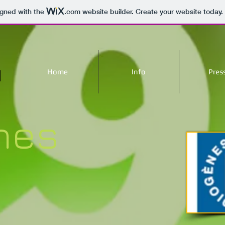
igned with the
.com
website builder. Create your website today.
Home
Info
Pres
2
nes