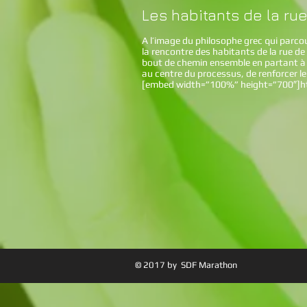
Les habitants de la ru
A l’image du philosophe grec qui parco
la rencontre des habitants de la rue de
bout de chemin ensemble en partant à la
au centre du processus, de renforcer leu
[embed width=”100%” height=”700″]
h
© 2017 by SDF Marathon