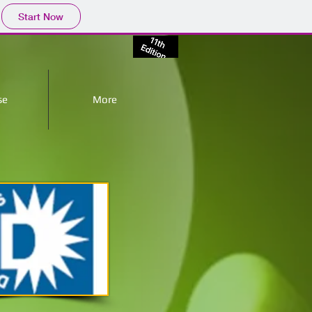
Start Now
se
More