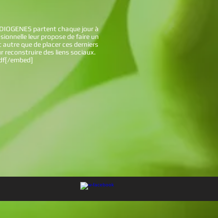
de DIOGENES partent chaque jour à
sionnelle leur propose de faire un
t autre que de placer ces derniers
r reconstruire des liens sociaux.
df[/embed]