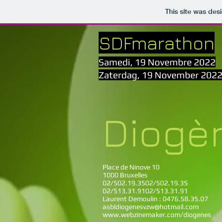
This site was des
SDFmarathon
Samedi, 19 Novembre 2022
Zaterdag, 19 November 202
Diogè
Place de Ninove 10
1000 Bruxelles
02/502.19.3502/502.19.35
02/513.31.9102/513.31.91
Laurent Demoulin : 0476.58.35.07
asbldiogenesvzw@hotmail.com
www.webzinemaker.com/diogenes