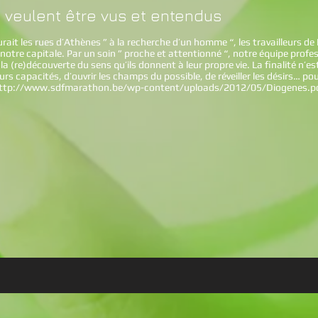
e veulent être vus et entendus
urait les rues d’Athènes ” à la recherche d’un homme “, les travailleurs 
 notre capitale. Par un soin ” proche et attentionné “, notre équipe profes
 (re)découverte du sens qu’ils donnent à leur propre vie. La finalité n’es
rs capacités, d’ouvrir les champs du possible, de réveiller les désirs… pou
ttp://www.sdfmarathon.be/wp-content/uploads/2012/05/Diogenes.p